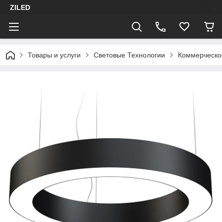
ZILED
Товары и услуги
Световые Технологии
Коммерческо