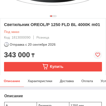
Светильник OREOL/P 1250 FLD BL 4000K m01
Под заказ
Код: 1813000090
Розница
Отправка с
20 сентября 2026
343 000
₸
Купить
Описание
Характеристики
Доставка
Оплата
Усл
Описание
A
Диаметр
1250 мм