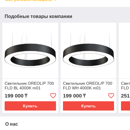
Подобные товары компании
Светильник OREOL/P 700
Светильник OREOL/P 700
Све
FLD BL 4000K m01
FLD WH 4000K m01
FLD
199 000
199 000
251
₸
₸
Купить
Купить
О нас