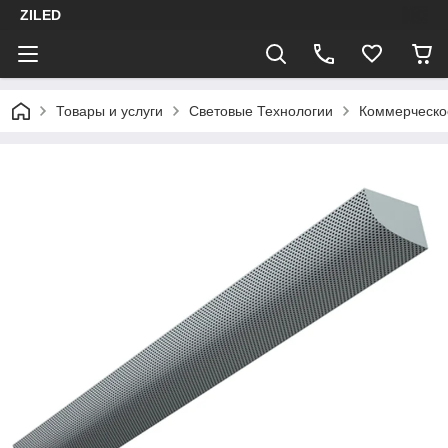
ZILED
Товары и услуги
Световые Технологии
Коммерческо