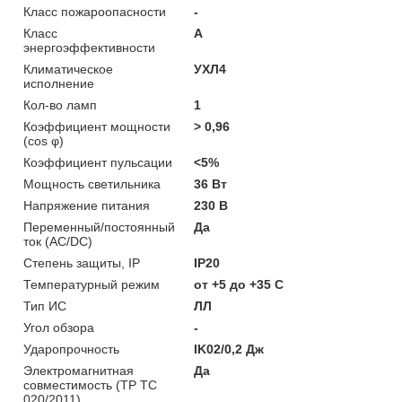
Класс пожароопасности
-
Класс
A
энергоэффективности
Климатическое
УХЛ4
исполнение
Кол-во ламп
1
Коэффициент мощности
> 0,96
(cos φ)
Коэффициент пульсации
<5%
Мощность светильника
36 Вт
Напряжение питания
230 В
Переменный/постоянный
Да
ток (AC/DC)
Степень защиты, IP
IP20
Температурный режим
от +5 до +35 C
Тип ИС
ЛЛ
Угол обзора
-
Ударопрочность
IK02/0,2 Дж
Электромагнитная
Да
совместимость (ТР ТС
020/2011)