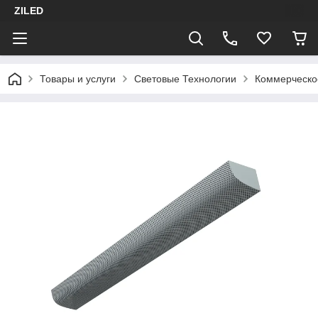
ZILED
Товары и услуги
Световые Технологии
Коммерческо