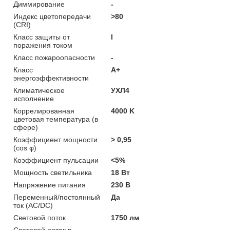
Диммирование
-
Индекс цветопередачи
>80
(CRI)
Класс защиты от
I
поражения током
Класс пожароопасности
-
Класс
A+
энергоэффективности
Климатическое
УХЛ4
исполнение
Коррелированная
4000 K
цветовая температура (в
сфере)
Коэффициент мощности
> 0,95
(cos φ)
Коэффициент пульсации
<5%
Мощность светильника
18 Вт
Напряжение питания
230 В
Переменный/постоянный
Да
ток (AC/DC)
Световой поток
1750 лм
Световой поток в
-