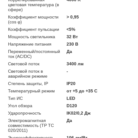
цветовая температура (в
сфере)
Коэффициент мощности
> 0,95
(cos φ)
Коэффициент пульсации
<5%
Мощность светильника
32 Вт
Напряжение питания
230 В
Переменный/постоянный
Да
ток (AC/DC)
Световой поток
3400 лм
Световой поток в
-
аварийном режиме
Степень защиты, IP
IP20
Температурный режим
от +5 до +35 C
Тип ИС
LED
Угол обзора
D120
Ударопрочность
IK02/0,2 Дж
Электромагнитная
Да
совместимость (ТР ТС
020/2011)
Энергоэффективность
106 лм/Вт