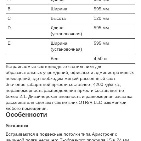
B
Ширина
595 мм
C
Высота
120 мм
D
Длина
595 мм
(установочная)
E
Ширина
595 мм
(установочная)
Вес
4,50 кг
Встраиваемые светодиодные светильники для
образовательных учреждений, офисных и административных
помещений, где необходим мягкий рассеянный свет.
Значение габаритной яркости составляет 4200 кд/м.кв.,
неравномерность распределения яркости составляет не
более 2:1. Дизайнерская внешность и равномерная засветка
рассеивателя сделают светильник OTR/R LED изюминкой
любого помещения.
Особенности
Установка
Встраиваются в подвесные потолки типа Армстронг с
шириной полки несущего Т-образного профиля 15 и 24 мм.