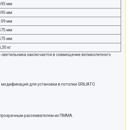
595 мм
595 мм
109 мм
575 мм
575 мм
4,30 кг
о светильника заключается в совмещение великолепного
 модификация для установки в потолки GRILIATO.
 прозрачным рассеивателем из ПММА.