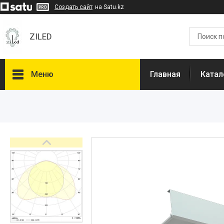
Создать сайт
на Satu.kz
ZILED
Меню
Главная
Катал
Каталог
GALAD
Световые Технологии
ФАРЛАЙТ
АСТЗ
NLCO
INNOLUX
О нас
Отзывы