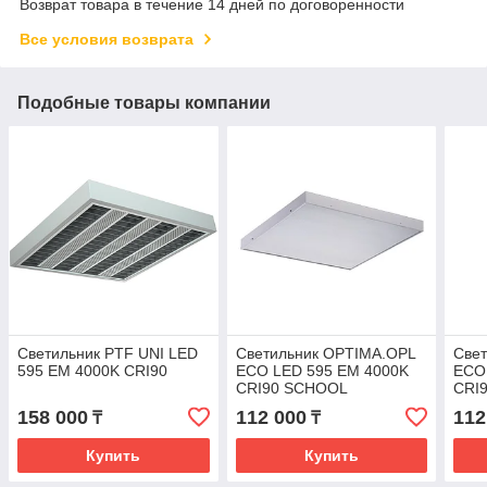
Возврат товара в течение 14 дней по договоренности
Все условия возврата
Подобные товары компании
Светильник PTF UNI LED
Светильник OPTIMA.OPL
Све
595 EM 4000K CRI90
ECO LED 595 EM 4000K
ECO
CRI90 SCHOOL
CRI
158 000
112 000
112
₸
₸
Купить
Купить