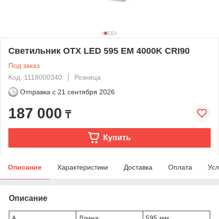
Светильник OTX LED 595 EM 4000K CRI90
Под заказ
Код: 1118000340
Розница
Отправка с
21 сентября 2026
187 000
₸
Купить
Описание
Характеристики
Доставка
Оплата
Усл
Описание
A
Длина
595 мм