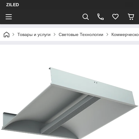
ZILED
Товары и услуги
Световые Технологии
Коммерческо