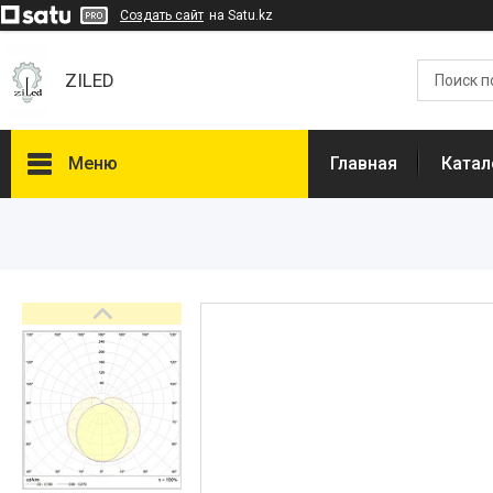
Создать сайт
на Satu.kz
ZILED
Меню
Главная
Катал
Каталог
GALAD
Световые Технологии
ФАРЛАЙТ
АСТЗ
NLCO
INNOLUX
О нас
Отзывы