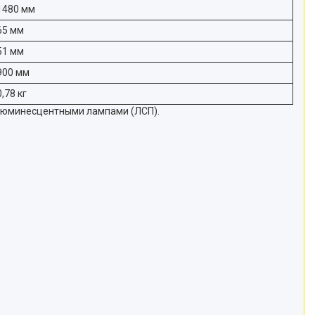
1480 мм
65 мм
51 мм
900 мм
0,78 кг
 люминесцентными лампами (ЛСП).