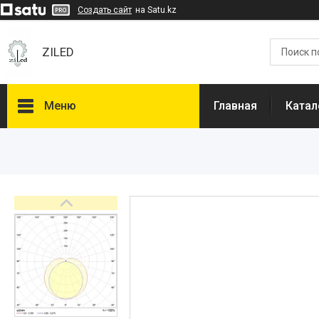
Создать сайт
на Satu.kz
ZILED
Меню
Главная
Катал
Каталог
GALAD
Световые Технологии
ФАРЛАЙТ
АСТЗ
NLCO
INNOLUX
О нас
Отзывы