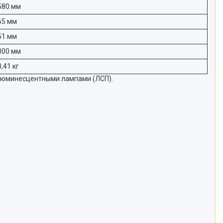
580 мм
65 мм
51 мм
300 мм
0,41 кг
 люминесцентными лампами (ЛСП).