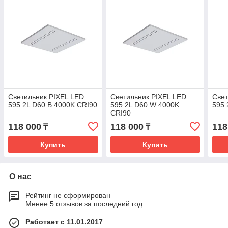
Светильник PIXEL LED
Светильник PIXEL LED
Свет
595 2L D60 B 4000K CRI90
595 2L D60 W 4000K
595 
CRI90
118 000
118 000
118
₸
₸
Купить
Купить
О нас
Рейтинг не сформирован
Менее 5 отзывов за последний год
Работает с 11.01.2017