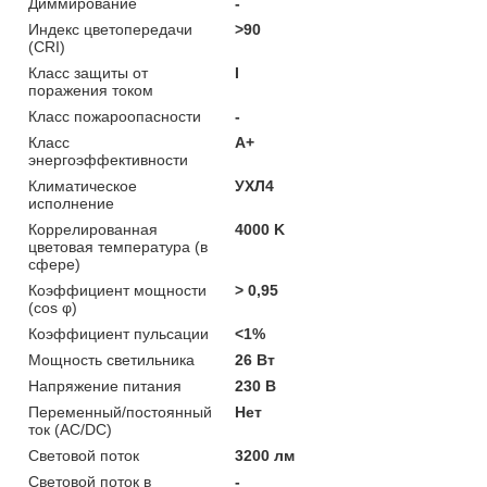
Диммирование
-
Индекс цветопередачи
>90
(CRI)
Класс защиты от
I
поражения током
Класс пожароопасности
-
Класс
A+
энергоэффективности
Климатическое
УХЛ4
исполнение
Коррелированная
4000 K
цветовая температура (в
сфере)
Коэффициент мощности
> 0,95
(cos φ)
Коэффициент пульсации
<1%
Мощность светильника
26 Вт
Напряжение питания
230 В
Переменный/постоянный
Нет
ток (AC/DC)
Световой поток
3200 лм
Световой поток в
-