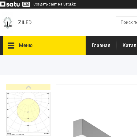
Создать сайт
на Satu.kz
ZILED
Меню
Главная
Катал
Каталог
GALAD
Световые Технологии
ФАРЛАЙТ
АСТЗ
NLCO
INNOLUX
О нас
Отзывы