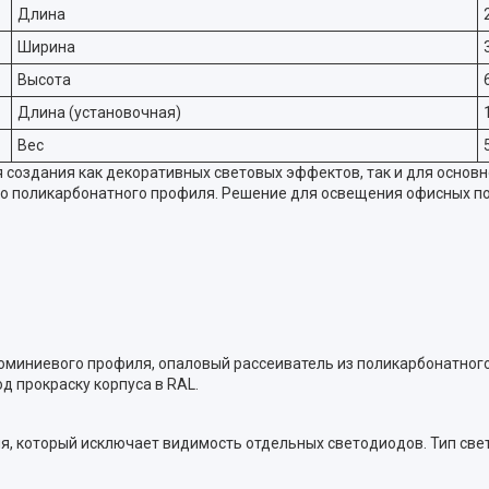
Длина
Ширина
Высота
Длина (установочная)
Вес
создания как декоративных световых эффектов, так и для основн
о поликарбонатного профиля. Решение для освещения офисных по
юминиевого профиля, опаловый рассеиватель из поликарбонатного 
 прокраску корпуса в RAL.
я, который исключает видимость отдельных cветодиодов. Тип све