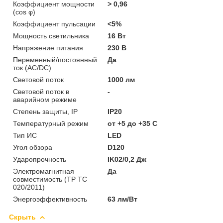
Коэффициент мощности
> 0,96
(cos φ)
Коэффициент пульсации
<5%
Мощность светильника
16 Вт
Напряжение питания
230 В
Переменный/постоянный
Да
ток (AC/DC)
Световой поток
1000 лм
Световой поток в
-
аварийном режиме
Степень защиты, IP
IP20
Температурный режим
от +5 до +35 C
Тип ИС
LED
Угол обзора
D120
Ударопрочность
IK02/0,2 Дж
Электромагнитная
Да
совместимость (ТР ТС
020/2011)
Энергоэффективность
63 лм/Вт
Скрыть