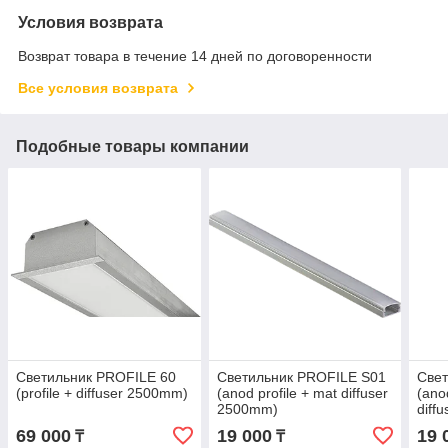
Условия возврата
Возврат товара в течение 14 дней по договоренности
Все условия возврата
Подобные товары компании
Светильник PROFILE 60
Светильник PROFILE S01
Свет
(profile + diffuser 2500mm)
(anod profile + mat diffuser
(anod
2500mm)
diff
69 000
19 000
19 
₸
₸