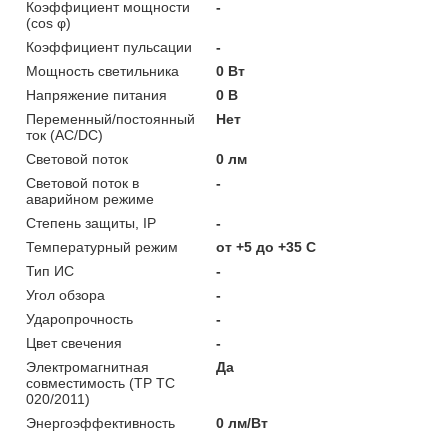
Коэффициент мощности
-
(cos φ)
Коэффициент пульсации
-
Мощность светильника
0 Вт
Напряжение питания
0 В
Переменный/постоянный
Нет
ток (AC/DC)
Световой поток
0 лм
Световой поток в
-
аварийном режиме
Степень защиты, IP
-
Температурный режим
от +5 до +35 C
Тип ИС
-
Угол обзора
-
Ударопрочность
-
Цвет свечения
-
Электромагнитная
Да
совместимость (ТР ТС
020/2011)
Энергоэффективность
0 лм/Вт