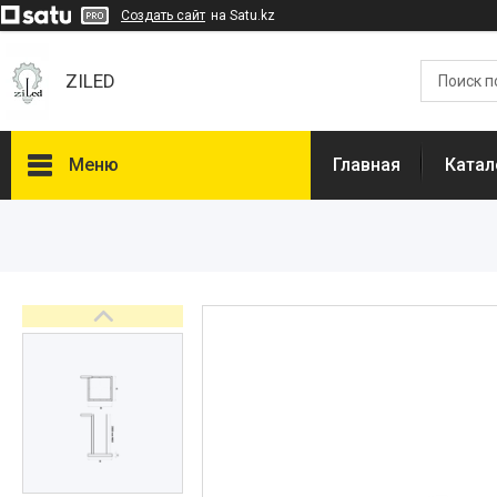
Создать сайт
на Satu.kz
ZILED
Меню
Главная
Катал
Каталог
GALAD
Световые Технологии
ФАРЛАЙТ
АСТЗ
NLCO
INNOLUX
О нас
Отзывы