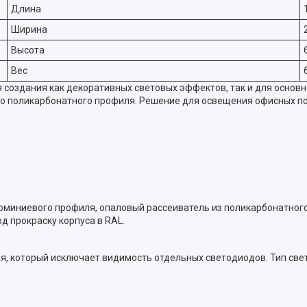
Длина
Ширина
Высота
Вес
создания как декоративных световых эффектов, так и для основн
о поликарбонатного профиля. Решение для освещения офисных по
юминиевого профиля, опаловый рассеиватель из поликарбонатного 
 прокраску корпуса в RAL.
я, который исключает видимость отдельных cветодиодов. Тип све