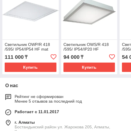
Светильник OWP/R 418
Светильник OWS/R 418
Свет
/595/ IP54/IP54 HF mat
/595/ IP54/IP20 HF
/595
111 000
94 000
54 
₸
₸
Купить
Купить
О нас
Рейтинг не сформирован
Менее 5 отзывов за последний год
Работает с 11.01.2017
г. Алматы
Бостандыкский район ул. Жарокова 205, Алматы,