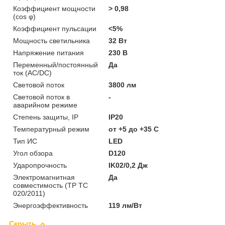
Коэффициент мощности
> 0,98
(cos φ)
Коэффициент пульсации
<5%
Мощность светильника
32 Вт
Напряжение питания
230 В
Переменный/постоянный
Да
ток (AC/DC)
Световой поток
3800 лм
Световой поток в
-
аварийном режиме
Степень защиты, IP
IP20
Температурный режим
от +5 до +35 C
Тип ИС
LED
Угол обзора
D120
Ударопрочность
IK02/0,2 Дж
Электромагнитная
Да
совместимость (ТР ТС
020/2011)
Энергоэффективность
119 лм/Вт
Скрыть