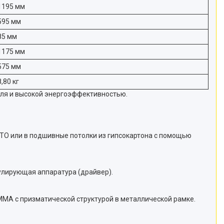
1195 мм
595 мм
85 мм
1175 мм
575 мм
8,80 кг
еля и высокой энергоэффективностью.
IATO или в подшивные потолки из гипсокартона с помощью
гулирующая аппаратура (драйвер).
МА с призматической структурой в металлической рамке.