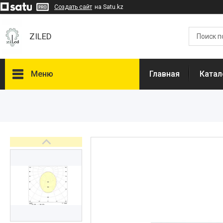
Создать сайт
на Satu.kz
ZILED
Меню
Главная
Катал
Каталог
GALAD
Световые Технологии
ФАРЛАЙТ
АСТЗ
NLCO
INNOLUX
О нас
Отзывы