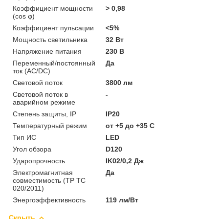
Коэффициент мощности
> 0,98
(cos φ)
Коэффициент пульсации
<5%
Мощность светильника
32 Вт
Напряжение питания
230 В
Переменный/постоянный
Да
ток (AC/DC)
Световой поток
3800 лм
Световой поток в
-
аварийном режиме
Степень защиты, IP
IP20
Температурный режим
от +5 до +35 C
Тип ИС
LED
Угол обзора
D120
Ударопрочность
IK02/0,2 Дж
Электромагнитная
Да
совместимость (ТР ТС
020/2011)
Энергоэффективность
119 лм/Вт
Скрыть