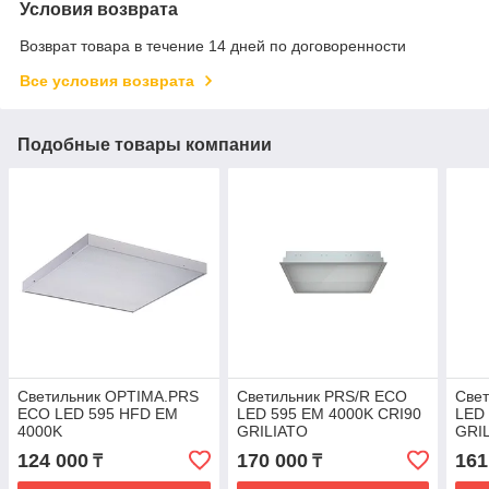
Условия возврата
Возврат товара в течение 14 дней по договоренности
Все условия возврата
Подобные товары компании
Светильник OPTIMA.PRS
Светильник PRS/R ECO
Све
ECO LED 595 HFD EM
LED 595 EM 4000K CRI90
LED
4000K
GRILIATO
GRI
124 000
170 000
161
₸
₸