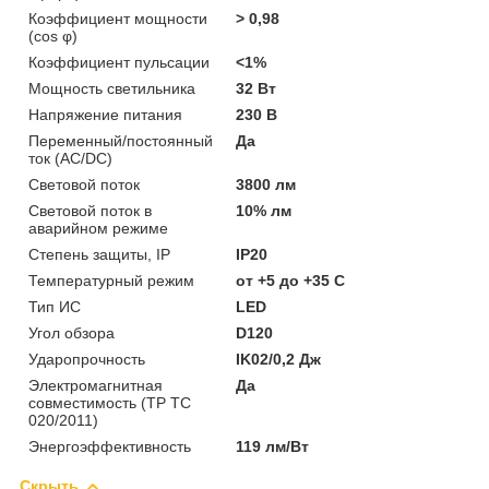
Коэффициент мощности
> 0,98
(cos φ)
Коэффициент пульсации
<1%
Мощность светильника
32 Вт
Напряжение питания
230 В
Переменный/постоянный
Да
ток (AC/DC)
Световой поток
3800 лм
Световой поток в
10% лм
аварийном режиме
Степень защиты, IP
IP20
Температурный режим
от +5 до +35 C
Тип ИС
LED
Угол обзора
D120
Ударопрочность
IK02/0,2 Дж
Электромагнитная
Да
совместимость (ТР ТС
020/2011)
Энергоэффективность
119 лм/Вт
Скрыть