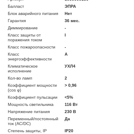
Балласт
ЭПРА
Блок аварийного питания
Нет
Гарантия
36 мес.
Диммирование
-
Класс защиты от
I
поражения током
Класс пожароопасности
-
Класс
A
энергоэффективности
Климатическое
УХЛ4
исполнение
Кол-во ламп
2
Коэффициент мощности
> 0,96
(cos φ)
Коэффициент пульсации
<5%
Мощность светильника
116 Вт
Напряжение питания
230 В
Переменный/постоянный
Да
ток (AC/DC)
Степень защиты, IP
IP20