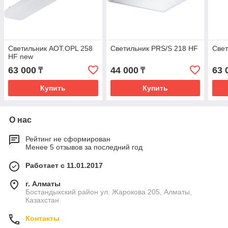
Светильник AOT.OPL 258
Светильник PRS/S 218 HF
Свет
HF new
63 000
44 000
63 
₸
₸
Купить
Купить
О нас
Рейтинг не сформирован
Менее 5 отзывов за последний год
Работает с 11.01.2017
г. Алматы
Бостандыкский район ул. Жарокова 205, Алматы,
Казахстан
Контакты