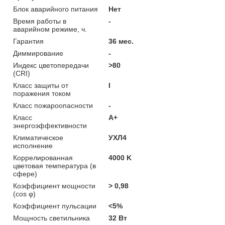
Блок аварийного питания
Нет
Время работы в
-
аварийном режиме, ч.
Гарантия
36 мес.
Диммирование
-
Индекс цветопередачи
>80
(CRI)
Класс защиты от
I
поражения током
Класс пожароопасности
-
Класс
A+
энергоэффективности
Климатическое
УХЛ4
исполнение
Коррелированная
4000 K
цветовая температура (в
сфере)
Коэффициент мощности
> 0,98
(cos φ)
Коэффициент пульсации
<5%
Мощность светильника
32 Вт