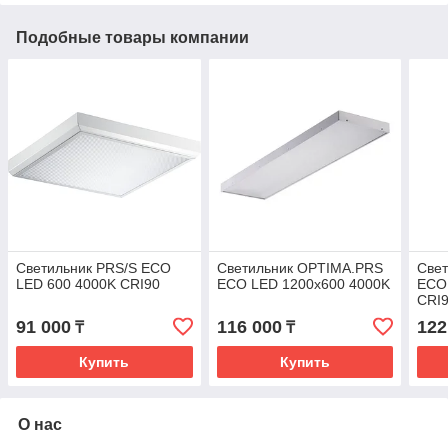
Подобные товары компании
Светильник PRS/S ECO
Светильник OPTIMA.PRS
Све
LED 600 4000K CRI90
ECO LED 1200x600 4000K
ECO
CRI
91 000
116 000
122
₸
₸
Купить
Купить
О нас