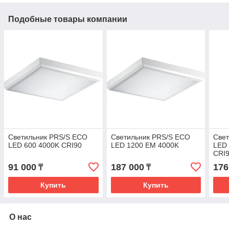
Подобные товары компании
Светильник PRS/S ECO
Светильник PRS/S ECO
Све
LED 600 4000K CRI90
LED 1200 EM 4000K
LED
CRI
91 000
187 000
176
₸
₸
Купить
Купить
О нас