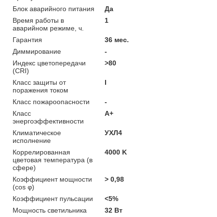
Блок аварийного питания
Да
Время работы в
1
аварийном режиме, ч.
Гарантия
36 мес.
Диммирование
-
Индекс цветопередачи
>80
(CRI)
Класс защиты от
I
поражения током
Класс пожароопасности
-
Класс
A+
энергоэффективности
Климатическое
УХЛ4
исполнение
Коррелированная
4000 K
цветовая температура (в
сфере)
Коэффициент мощности
> 0,98
(cos φ)
Коэффициент пульсации
<5%
Мощность светильника
32 Вт