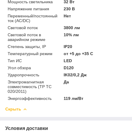
Мощность светильника
32 Вт
Напряжение питания
230 В
Переменный/постоянный
Нет
ток (AC/DC)
Световой поток
3800 лм
Световой поток в
10% лм
аварийном режиме
Степень защиты, IP
IP20
Температурный режим
от +5 до +35 C
Тип ИС
LED
Угол обзора
D120
Ударопрочность
IK02/0,2 Дж
Электромагнитная
Да
совместимость (ТР ТС
020/2011)
Энергоэффективность
119 лм/Вт
Скрыть
Условия доставки