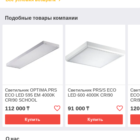
Подобные товары компании
Светильник OPTIMA.PRS
Светильник PRS/S ECO
Све
ECO LED 595 EM 4000K
LED 600 4000K CRI90
ECO
CRI90 SCHOOL
CRI
112 000
91 000
120
₸
₸
Купить
Купить
О нас