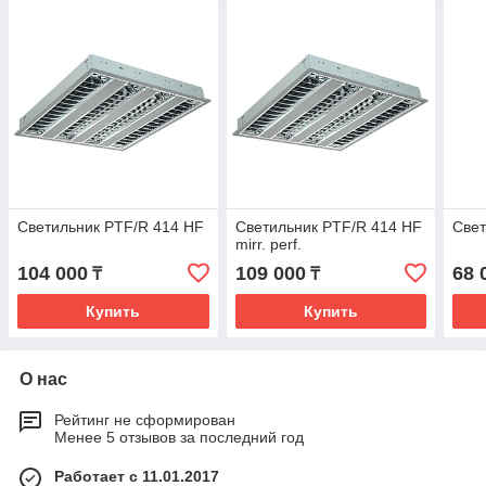
Светильник PTF/R 414 HF
Светильник PTF/R 414 HF
Свет
mirr. perf.
104 000
109 000
68 
₸
₸
Купить
Купить
О нас
Рейтинг не сформирован
Менее 5 отзывов за последний год
Работает с 11.01.2017