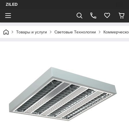
ZILED
Товары и услуги
Световые Технологии
Коммерческо