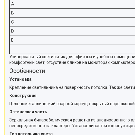
A
B
C
D
E
Универсальный светильник для офисных и учебных помещен
комфортный свет, отсуствие бликов на мониторах компьютеро
Особенности
Установка
Крепление светильника на поверхность потолка. Так же свет
Конструкция
Цельнометаллический сварной корпус, покрытый порошковой 
Оптическая часть
Зеркальная бипараболическая решетка из анодированного ал
непосредственно на кластеры. Устанавливается в корпус скр
Тип источника света