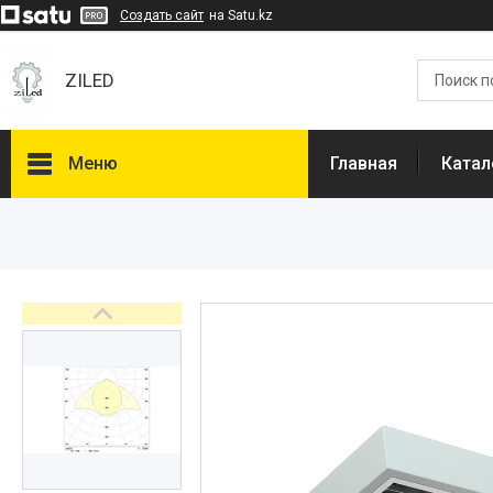
Создать сайт
на Satu.kz
ZILED
Меню
Главная
Катал
Каталог
GALAD
Световые Технологии
ФАРЛАЙТ
АСТЗ
NLCO
INNOLUX
О нас
Отзывы