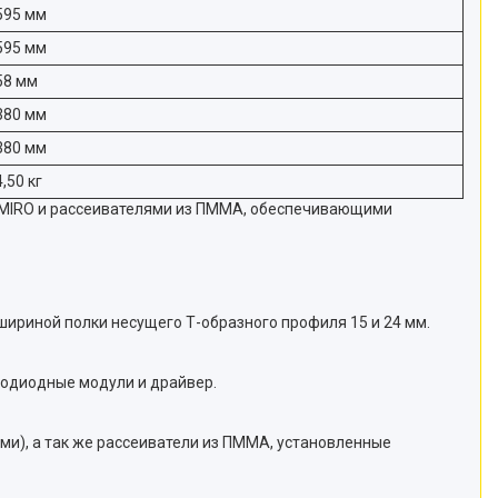
595 мм
595 мм
58 мм
380 мм
380 мм
4,50 кг
 MIRO и рассеивателями из ПММА, обеспечивающими
шириной полки несущего Т-образного профиля 15 и 24 мм.
тодиодные модули и драйвер.
и), а так же рассеиватели из ПММА, установленные