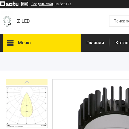
Создать сайт
на Satu.kz
ZILED
Меню
Главная
Катал
Каталог
GALAD
Световые Технологии
ФАРЛАЙТ
АСТЗ
NLCO
INNOLUX
О нас
Отзывы