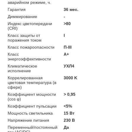
аварийном режиме, ч.
Гарантия
36 мес.
Диммирование
-
Индекс цветопередачи
>80
(CRI)
Класс защиты от
I
поражения током
Класс пожароопасности
П-ІІІ
Класс
A+
энергоэффективности
Климатическое
УХЛ4
исполнение
Коррелированная
3000 K
цветовая температура (в
сфере)
Коэффициент мощности
> 0,95
(cos φ)
Коэффициент пульсации
<5%
Мощность светильника
15 Вт
Напряжение питания
230 В
Переменный/постоянный
Да
ток (AC/DC)