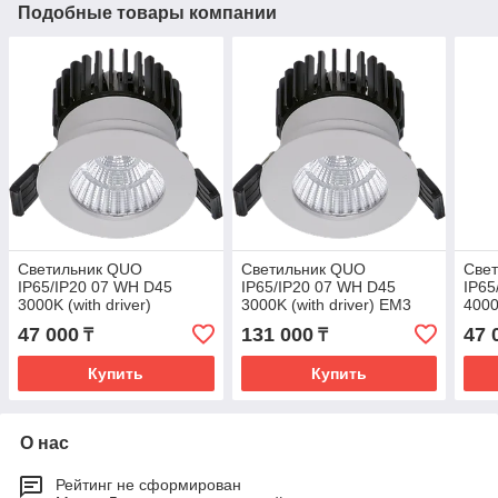
Подобные товары компании
Светильник QUO
Светильник QUO
Све
IP65/IP20 07 WH D45
IP65/IP20 07 WH D45
IP65
3000K (with driver)
3000K (with driver) EM3
4000
47 000
131 000
47 
₸
₸
Купить
Купить
О нас
Рейтинг не сформирован