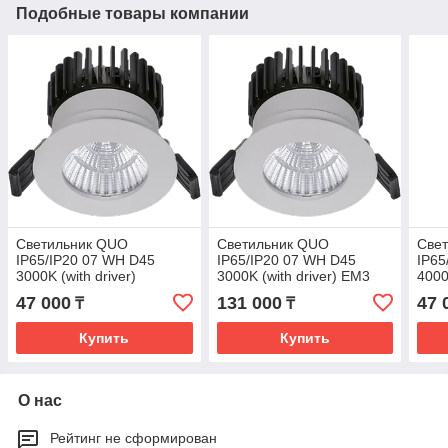
Подобные товары компании
Светильник QUO
Светильник QUO
Све
IP65/IP20 07 WH D45
IP65/IP20 07 WH D45
IP65
3000K (with driver)
3000K (with driver) EM3
4000
47 000
131 000
47 
₸
₸
Купить
Купить
О нас
Рейтинг не сформирован