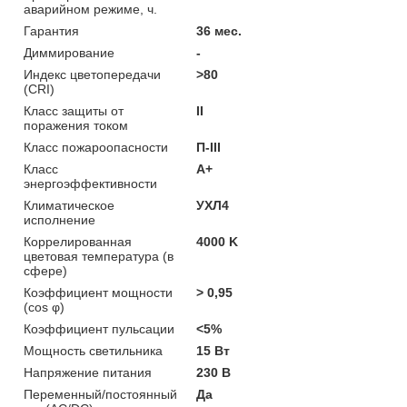
аварийном режиме, ч.
Гарантия
36 мес.
Диммирование
-
Индекс цветопередачи
>80
(CRI)
Класс защиты от
II
поражения током
Класс пожароопасности
П-ІІІ
Класс
A+
энергоэффективности
Климатическое
УХЛ4
исполнение
Коррелированная
4000 K
цветовая температура (в
сфере)
Коэффициент мощности
> 0,95
(cos φ)
Коэффициент пульсации
<5%
Мощность светильника
15 Вт
Напряжение питания
230 В
Переменный/постоянный
Да