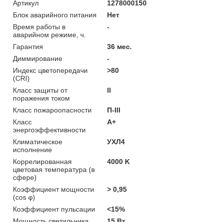
Артикул
1278000150
Блок аварийного питания
Нет
Время работы в
-
аварийном режиме, ч.
Гарантия
36 мес.
Диммирование
-
Индекс цветопередачи
>80
(CRI)
Класс защиты от
II
поражения током
Класс пожароопасности
П-ІІІ
Класс
A+
энергоэффективности
Климатическое
УХЛ4
исполнение
Коррелированная
4000 K
цветовая температура (в
сфере)
Коэффициент мощности
> 0,95
(cos φ)
Коэффициент пульсации
<15%
Мощность светильника
15 Вт