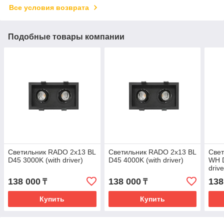
Все условия возврата
Подобные товары компании
Светильник RADO 2x13 BL
Светильник RADO 2x13 BL
Све
D45 3000K (with driver)
D45 4000K (with driver)
WH D
drive
138 000
138 000
138
₸
₸
Купить
Купить