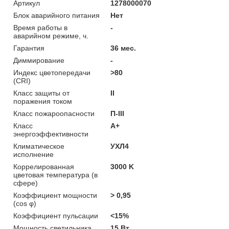
Артикул
1278000070
Блок аварийного питания
Нет
Время работы в
-
аварийном режиме, ч.
Гарантия
36 мес.
Диммирование
-
Индекс цветопередачи
>80
(CRI)
Класс защиты от
II
поражения током
Класс пожароопасности
П-ІІІ
Класс
A+
энергоэффективности
Климатическое
УХЛ4
исполнение
Коррелированная
3000 K
цветовая температура (в
сфере)
Коэффициент мощности
> 0,95
(cos φ)
Коэффициент пульсации
<15%
Мощность светильника
15 Вт