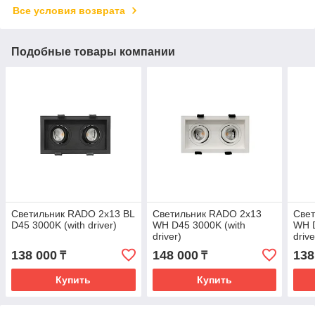
Все условия возврата
Подобные товары компании
Светильник RADO 2x13 BL
Светильник RADO 2x13
Све
D45 3000K (with driver)
WH D45 3000K (with
WH D
driver)
drive
138 000
148 000
138
₸
₸
Купить
Купить