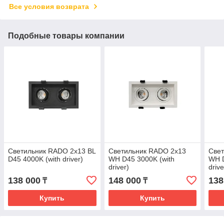
Все условия возврата
Подобные товары компании
Светильник RADO 2x13 BL
Светильник RADO 2x13
Све
D45 4000K (with driver)
WH D45 3000K (with
WH D
driver)
drive
138 000
148 000
138
₸
₸
Купить
Купить