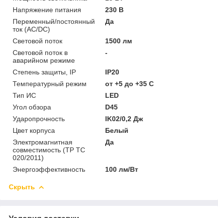
Напряжение питания
230 В
Переменный/постоянный
Да
ток (AC/DC)
Световой поток
1500 лм
Световой поток в
-
аварийном режиме
Степень защиты, IP
IP20
Температурный режим
от +5 до +35 C
Тип ИС
LED
Угол обзора
D45
Ударопрочность
IK02/0,2 Дж
Цвет корпуса
Белый
Электромагнитная
Да
совместимость (ТР ТС
020/2011)
Энергоэффективность
100 лм/Вт
Скрыть