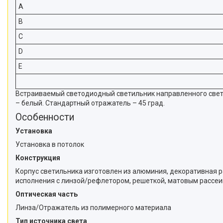
A
B
C
D
E
Встраиваемый светодиодный светильник направленного света
– белый. Стандартный отражатель – 45 град.
Особенности
Установка
Установка в потолок
Конструкция
Корпус светильника изготовлен из алюминия, декоративная 
исполнения с линзой/рефлетором, решеткой, матовым рассеив
Оптическая часть
Линза/Отражатель из полимерного материала
Тип источника света