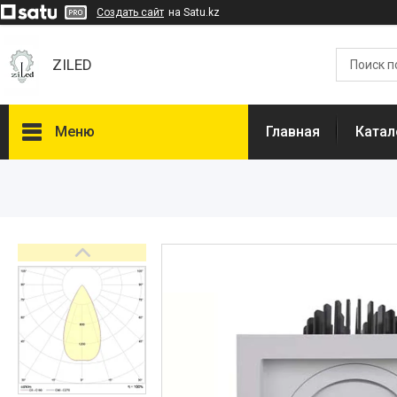
Создать сайт
на Satu.kz
ZILED
Меню
Главная
Катал
Каталог
GALAD
Световые Технологии
ФАРЛАЙТ
АСТЗ
NLCO
INNOLUX
О нас
Отзывы