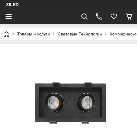
ZILED
Товары и услуги
Световые Технологии
Коммерческо