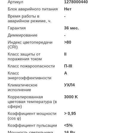
Артикул
1278000440
Блок аварийного питания
Нет
Время работы в
-
аварийном режиме, ч.
Гарантия
36 мес.
Диммирование
-
Индекс цветопередачи
>80
(CRI)
Класс защиты от
II
поражения током
Класс пожароопасности
П-ІІІ
Класс
A
энергоэффективности
Климатическое
УХЛ4
исполнение
Коррелированная
3000 K
цветовая температура (в
сфере)
Коэффициент мощности
> 0,95
(cos φ)
Коэффициент пульсации
<5%
Мощность светильника
16 Вт