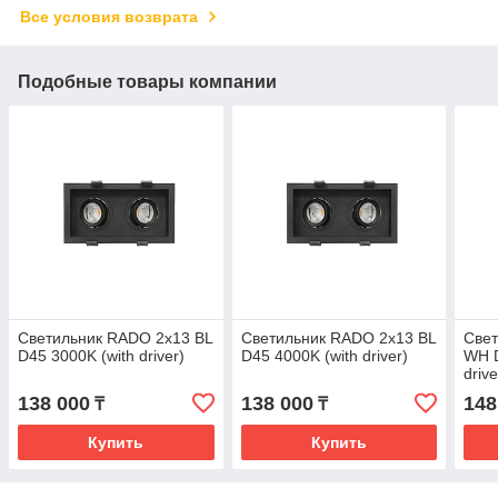
Все условия возврата
Подобные товары компании
Светильник RADO 2x13 BL
Светильник RADO 2x13 BL
Све
D45 3000K (with driver)
D45 4000K (with driver)
WH D
drive
138 000
138 000
148
₸
₸
Купить
Купить