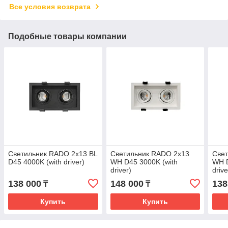
Все условия возврата
Подобные товары компании
Светильник RADO 2x13 BL
Светильник RADO 2x13
Све
D45 4000K (with driver)
WH D45 3000K (with
WH D
driver)
drive
138 000
148 000
138
₸
₸
Купить
Купить