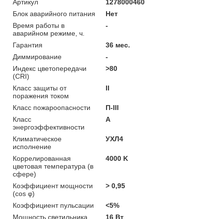
Артикул
1278000460
Блок аварийного питания
Нет
Время работы в
-
аварийном режиме, ч.
Гарантия
36 мес.
Диммирование
-
Индекс цветопередачи
>80
(CRI)
Класс защиты от
II
поражения током
Класс пожароопасности
П-ІІІ
Класс
A
энергоэффективности
Климатическое
УХЛ4
исполнение
Коррелированная
4000 K
цветовая температура (в
сфере)
Коэффициент мощности
> 0,95
(cos φ)
Коэффициент пульсации
<5%
Мощность светильника
16 Вт