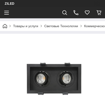
ZILED
Товары и услуги
Световые Технологии
Коммерческо