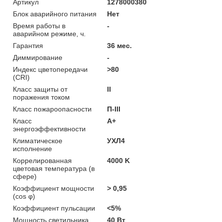
Артикул
1278000380
Блок аварийного питания
Нет
Время работы в
-
аварийном режиме, ч.
Гарантия
36 мес.
Диммирование
-
Индекс цветопередачи
>80
(CRI)
Класс защиты от
II
поражения током
Класс пожароопасности
П-ІІІ
Класс
A+
энергоэффективности
Климатическое
УХЛ4
исполнение
Коррелированная
4000 K
цветовая температура (в
сфере)
Коэффициент мощности
> 0,95
(cos φ)
Коэффициент пульсации
<5%
Мощность светильника
40 Вт