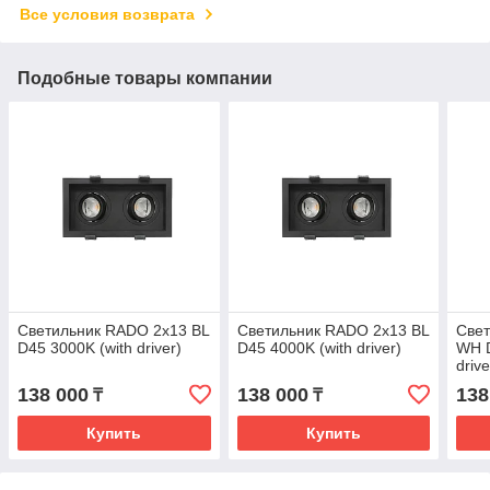
Все условия возврата
Подобные товары компании
Светильник RADO 2x13 BL
Светильник RADO 2x13 BL
Све
D45 3000K (with driver)
D45 4000K (with driver)
WH D
drive
138 000
138 000
138
₸
₸
Купить
Купить