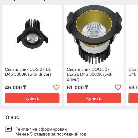
Светильник EOS 07 BL
Светильник COOL 07
Све
D45 3000K (with driver)
BL/GL D45 3000K (with
D45 
driver)
46 000
51 000
53 
₸
₸
Купить
Купить
О нас
Рейтинг не сформирован
Менее 5 отзывов за последний год