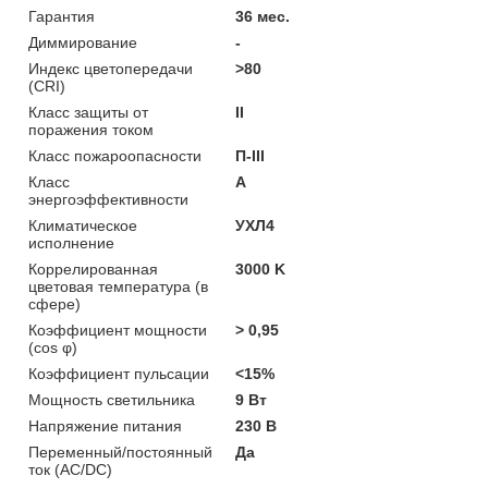
Гарантия
36 мес.
Диммирование
-
Индекс цветопередачи
>80
(CRI)
Класс защиты от
II
поражения током
Класс пожароопасности
П-ІІІ
Класс
A
энергоэффективности
Климатическое
УХЛ4
исполнение
Коррелированная
3000 K
цветовая температура (в
сфере)
Коэффициент мощности
> 0,95
(cos φ)
Коэффициент пульсации
<15%
Мощность светильника
9 Вт
Напряжение питания
230 В
Переменный/постоянный
Да
ток (AC/DC)