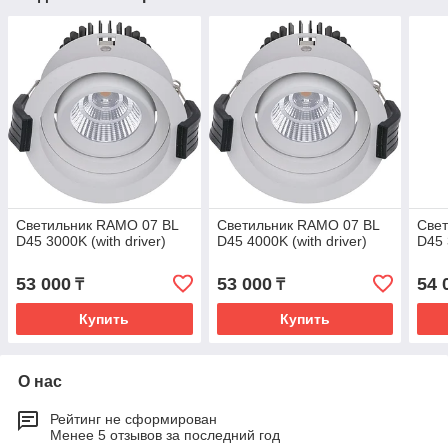
Светильник RAMO 07 BL
Светильник RAMO 07 BL
Све
D45 3000K (with driver)
D45 4000K (with driver)
D45 
53 000
53 000
54 
₸
₸
Купить
Купить
О нас
Рейтинг не сформирован
Менее 5 отзывов за последний год