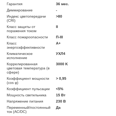
Гарантия
36 мес.
Диммирование
-
Индекс цветопередачи
>80
(CRI)
Класс защиты от
II
поражения током
Класс пожароопасности
П-ІІІ
Класс
A+
энергоэффективности
Климатическое
УХЛ4
исполнение
Коррелированная
3000 K
цветовая температура (в
сфере)
Коэффициент мощности
> 0,95
(cos φ)
Коэффициент пульсации
<5%
Мощность светильника
15 Вт
Напряжение питания
230 В
Переменный/постоянный
Да
ток (AC/DC)