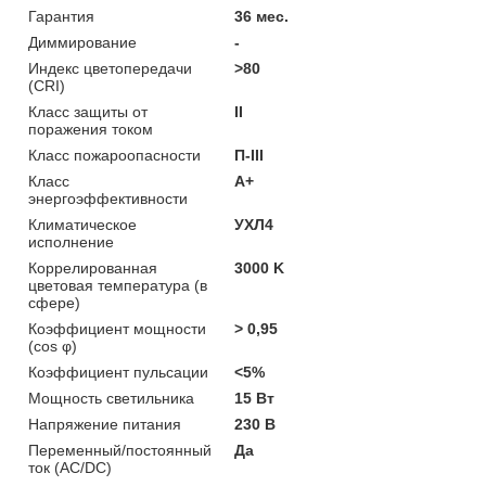
Гарантия
36 мес.
Диммирование
-
Индекс цветопередачи
>80
(CRI)
Класс защиты от
II
поражения током
Класс пожароопасности
П-ІІІ
Класс
A+
энергоэффективности
Климатическое
УХЛ4
исполнение
Коррелированная
3000 K
цветовая температура (в
сфере)
Коэффициент мощности
> 0,95
(cos φ)
Коэффициент пульсации
<5%
Мощность светильника
15 Вт
Напряжение питания
230 В
Переменный/постоянный
Да
ток (AC/DC)