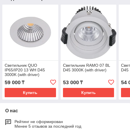
Светильник QUO
Светильник RAMO 07 BL
Све
IP65/IP20 13 WH D45
D45 3000K (with driver)
D45 
3000K (with driver)
59 000
53 000
54 
₸
₸
Купить
Купить
О нас
Рейтинг не сформирован
Менее 5 отзывов за последний год