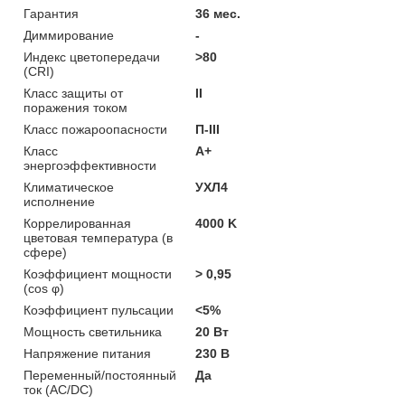
Гарантия
36 мес.
Диммирование
-
Индекс цветопередачи
>80
(CRI)
Класс защиты от
II
поражения током
Класс пожароопасности
П-ІІІ
Класс
A+
энергоэффективности
Климатическое
УХЛ4
исполнение
Коррелированная
4000 K
цветовая температура (в
сфере)
Коэффициент мощности
> 0,95
(cos φ)
Коэффициент пульсации
<5%
Мощность светильника
20 Вт
Напряжение питания
230 В
Переменный/постоянный
Да
ток (AC/DC)