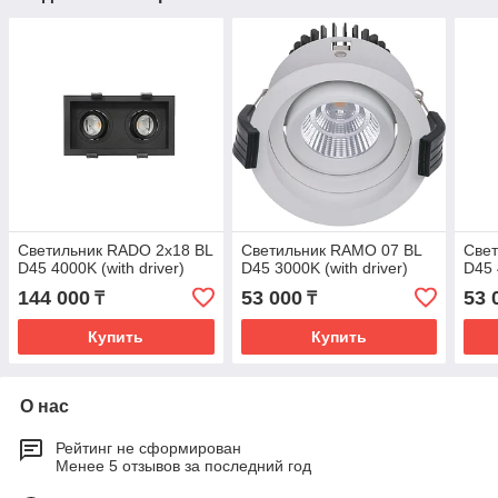
Светильник RADO 2x18 BL
Светильник RAMO 07 BL
Све
D45 4000K (with driver)
D45 3000K (with driver)
D45 
144 000
53 000
53 
₸
₸
Купить
Купить
О нас
Рейтинг не сформирован
Менее 5 отзывов за последний год