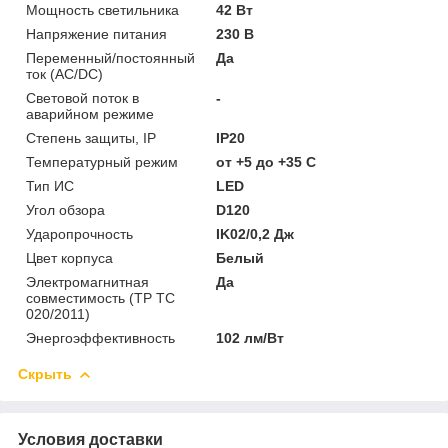
Мощность светильника
42 Вт
Напряжение питания
230 В
Переменный/постоянный
Да
ток (AC/DC)
Световой поток в
-
аварийном режиме
Степень защиты, IP
IP20
Температурный режим
от +5 до +35 C
Тип ИС
LED
Угол обзора
D120
Ударопрочность
IK02/0,2 Дж
Цвет корпуса
Белый
Электромагнитная
Да
совместимость (ТР ТС
020/2011)
Энергоэффективность
102 лм/Вт
Скрыть
Условия доставки