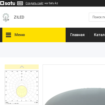
Создать сайт
на Satu.kz
ZILED
Меню
Главная
Катал
Каталог
GALAD
Световые Технологии
ФАРЛАЙТ
АСТЗ
NLCO
INNOLUX
О нас
Отзывы