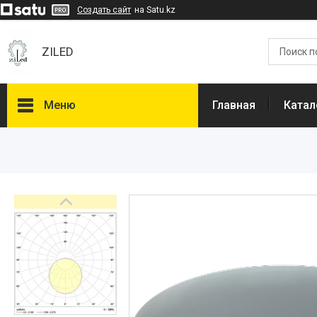
Создать сайт
на Satu.kz
ZILED
Меню
Главная
Катал
Каталог
GALAD
Световые Технологии
ФАРЛАЙТ
АСТЗ
NLCO
INNOLUX
О нас
Отзывы