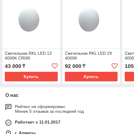
Светильник RKL LED 13
Светильник RKL LED 29
Свет
4000K CRI90
4000K
400
43 000
92 000
105
₸
₸
Купить
Купить
О нас
Рейтинг не сформирован
Менее 5 отзывов за последний год
Работает с 11.01.2017
г. Алматы