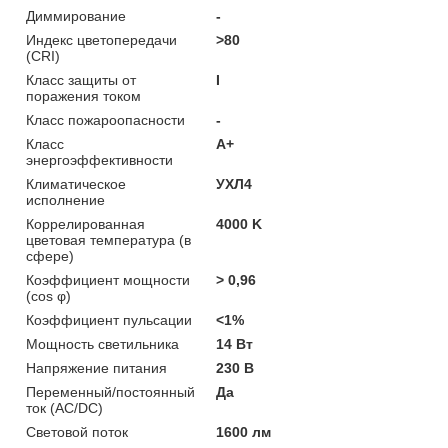
Диммирование
-
Индекс цветопередачи
>80
(CRI)
Класс защиты от
I
поражения током
Класс пожароопасности
-
Класс
A+
энергоэффективности
Климатическое
УХЛ4
исполнение
Коррелированная
4000 K
цветовая температура (в
сфере)
Коэффициент мощности
> 0,96
(cos φ)
Коэффициент пульсации
<1%
Мощность светильника
14 Вт
Напряжение питания
230 В
Переменный/постоянный
Да
ток (AC/DC)
Световой поток
1600 лм