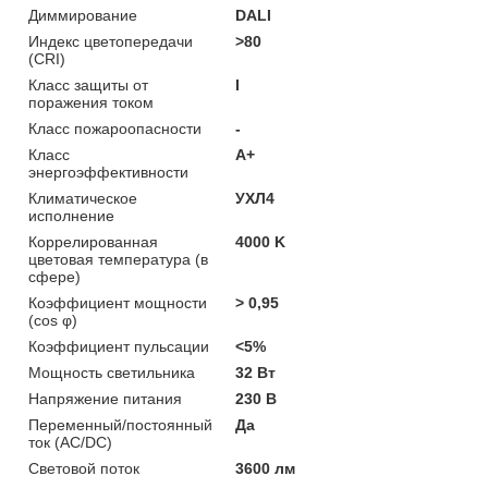
Диммирование
DALI
Индекс цветопередачи
>80
(CRI)
Класс защиты от
I
поражения током
Класс пожароопасности
-
Класс
A+
энергоэффективности
Климатическое
УХЛ4
исполнение
Коррелированная
4000 K
цветовая температура (в
сфере)
Коэффициент мощности
> 0,95
(cos φ)
Коэффициент пульсации
<5%
Мощность светильника
32 Вт
Напряжение питания
230 В
Переменный/постоянный
Да
ток (AC/DC)
Световой поток
3600 лм