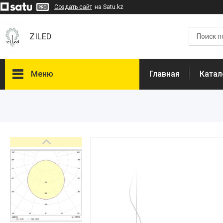
Создать сайт
на Satu.kz
ZILED
Меню
Главная
Катал
Каталог
GALAD
Световые Технологии
ФАРЛАЙТ
АСТЗ
NLCO
INNOLUX
О нас
Отзывы