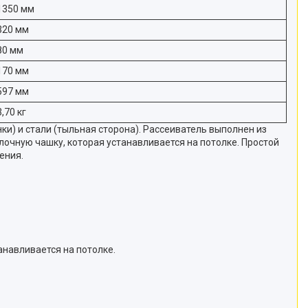
1350 мм
320 мм
80 мм
170 мм
597 мм
3,70 кг
) и стали (тыльная сторона). Рассеиватель выполнен из
очную чашку, которая устанавливается на потолке. Простой
ения.
анавливается на потолке.