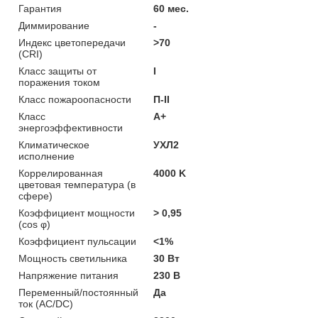
Гарантия
60 мес.
Диммирование
-
Индекс цветопередачи
>70
(CRI)
Класс защиты от
I
поражения током
Класс пожароопасности
П-ІІ
Класс
A+
энергоэффективности
Климатическое
УХЛ2
исполнение
Коррелированная
4000 K
цветовая температура (в
сфере)
Коэффициент мощности
> 0,95
(cos φ)
Коэффициент пульсации
<1%
Мощность светильника
30 Вт
Напряжение питания
230 В
Переменный/постоянный
Да
ток (AC/DC)