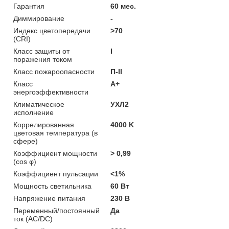
Гарантия
60 мес.
Диммирование
-
Индекс цветопередачи
>70
(CRI)
Класс защиты от
I
поражения током
Класс пожароопасности
П-ІІ
Класс
A+
энергоэффективности
Климатическое
УХЛ2
исполнение
Коррелированная
4000 K
цветовая температура (в
сфере)
Коэффициент мощности
> 0,99
(cos φ)
Коэффициент пульсации
<1%
Мощность светильника
60 Вт
Напряжение питания
230 В
Переменный/постоянный
Да
ток (AC/DC)