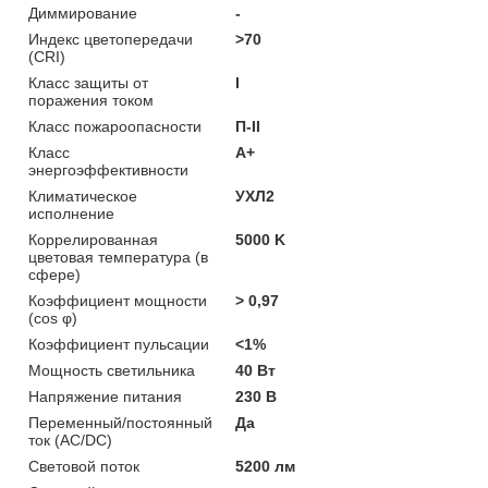
Диммирование
-
Индекс цветопередачи
>70
(CRI)
Класс защиты от
I
поражения током
Класс пожароопасности
П-ІІ
Класс
A+
энергоэффективности
Климатическое
УХЛ2
исполнение
Коррелированная
5000 K
цветовая температура (в
сфере)
Коэффициент мощности
> 0,97
(cos φ)
Коэффициент пульсации
<1%
Мощность светильника
40 Вт
Напряжение питания
230 В
Переменный/постоянный
Да
ток (AC/DC)
Световой поток
5200 лм