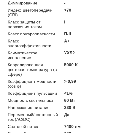
Диммирование
-
Индекс цветопередачи
>70
(CRI)
Класс защиты от
I
поражения током
Класс пожароопасности
П-ІІ
Класс
A+
энергоэффективности
Климатическое
УХЛ2
исполнение
Коррелированная
5000 K
цветовая температура (в
сфере)
Коэффициент мощности
> 0,99
(cos φ)
Коэффициент пульсации
<1%
Мощность светильника
60 Вт
Напряжение питания
230 В
Переменный/постоянный
Да
ток (AC/DC)
Световой поток
7400 лм