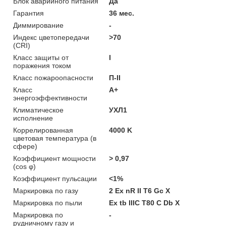
Блок аварийного питания
Да
Гарантия
36 мес.
Диммирование
-
Индекс цветопередачи
>70
(CRI)
Класс защиты от
I
поражения током
Класс пожароопасности
П-ІІ
Класс
A+
энергоэффективности
Климатическое
УХЛ1
исполнение
Коррелированная
4000 K
цветовая температура (в
сфере)
Коэффициент мощности
> 0,97
(cos φ)
Коэффициент пульсации
<1%
Маркировка по газу
2 Ex nR II T6 Gc X
Маркировка по пыли
Ex tb IIIC T80 С Db X
Маркировка по
-
рудничному газу и