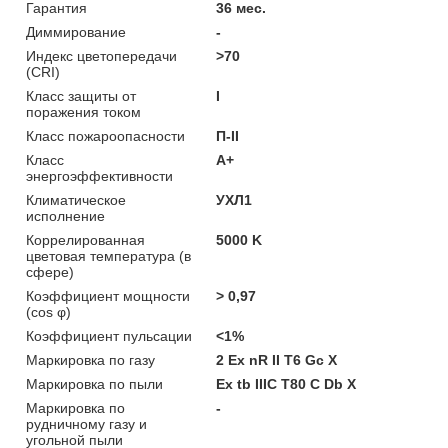
Гарантия
36 мес.
Диммирование
-
Индекс цветопередачи
>70
(CRI)
Класс защиты от
I
поражения током
Класс пожароопасности
П-ІІ
Класс
A+
энергоэффективности
Климатическое
УХЛ1
исполнение
Коррелированная
5000 K
цветовая температура (в
сфере)
Коэффициент мощности
> 0,97
(cos φ)
Коэффициент пульсации
<1%
Маркировка по газу
2 Ex nR II T6 Gc X
Маркировка по пыли
Ex tb IIIC T80 С Db X
Маркировка по
-
рудничному газу и
угольной пыли